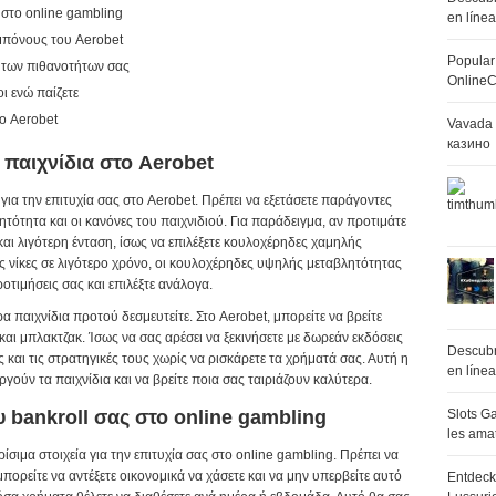
 στο online gambling
en líne
 μπόνους του Aerobet
Popular
η των πιθανοτήτων σας
OnlineC
ι ενώ παίζετε
το Aerobet
Vavada 
казино
 παιχνίδια στο Aerobet
για την επιτυχία σας στο Aerobet. Πρέπει να εξετάσετε παράγοντες
τότητα και οι κανόνες του παιχνιδιού. Για παράδειγμα, αν προτιμάτε
και λιγότερη ένταση, ίσως να επιλέξετε κουλοχέρηδες χαμηλής
ες νίκες σε λιγότερο χρόνο, οι κουλοχέρηδες υψηλής μεταβλητότητας
ροτιμήσεις σας και επιλέξτε ανάλογα.
α παιχνίδια προτού δεσμευτείτε. Στο Aerobet, μπορείτε να βρείτε
αι μπλακτζακ. Ίσως να σας αρέσει να ξεκινήσετε με δωρεάν εκδόσεις
Descubr
 και τις στρατηγικές τους χωρίς να ρισκάρετε τα χρήματά σας. Αυτή η
en líne
γούν τα παιχνίδια και να βρείτε ποια σας ταιριάζουν καλύτερα.
υ bankroll σας στο online gambling
Slots Ga
les ama
κρίσιμα στοιχεία για την επιτυχία σας στο online gambling. Πρέπει να
ορείτε να αντέξετε οικονομικά να χάσετε και να μην υπερβείτε αυτό
Entdeck