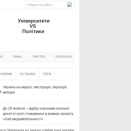
Університети
VS
Політики
SS
EMAIL
TWITTER
FACEBOOK
УЛЯРНЕ
ОСТАННЄ
ТЕГИ
Україна на марші: люстрація, окупація,
вибори
До 29 жовтня – відбір учасників осінньої
десятої сесії стажування в рамках проекту
«Хаб медіамобільності»
e si Spinmama es seguro y fiable para apostar