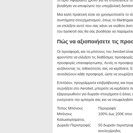
το όριο. Αφιερώστε χρόνο για να υπολογίσετε 
βοηθήσει να αποφύγετε την υπερβολική δαπάνη 
Μια καλή πρακτική είναι να χρησιμοποιείτε το
συστήματα στοιχηματισμού, όπως το Martingale 
να επιλέξετε αυτό που σας κάνει να νιώθετε άνε
του bankroll σας θα σας βοηθήσει να παραμείνετ
Πώς να αξιοποιήσετε τις προ
Οι προσφορές και τα μπόνους του Aerobet είναι 
φροντίστε να ελέγξετε τις διαθέσιμες προσφορ
προσφορές επαναφόρτωσης. Αυτές οι προσφορέ
αυξάνοντας τις πιθανότητές σας να κερδίσετε. 
συνοδεύουν κάθε προσφορά, ώστε να γνωρίζετε 
Επιπλέον, προγράμματα επιβράβευσης και loya
συχνάζετε στο Aerobet, μπορείτε να κερδίσετε 
εξαργυρωθούν για δωρεάν στοιχήματα ή άλλες αν
ενισχύσετε την εμπειρία σας και να επωφεληθε
Τύπος Μπόνους
Περιγραφή
Μπόνους
100% έως 200€ στην
Καλωσορίσματος
Δωρεάν Περιστροφές
50 δωρεάν περιστροφ
κουλοχέρηδες