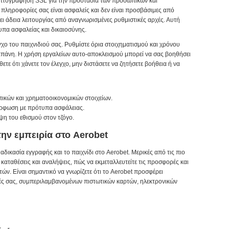
υπτογράφηση SSL για την προστασία των προσωπικών και
ι πληροφορίες σας είναι ασφαλείς και δεν είναι προσβάσιμες από
τει άδεια λειτουργίας από αναγνωρισμένες ρυθμιστικές αρχές. Αυτή
τυπα ασφαλείας και δικαιοσύνης.
εγχο του παιχνιδιού σας. Ρυθμίστε όρια στοιχηματισμού και χρόνου
δαπάνη. Η χρήση εργαλείων αυτο-αποκλεισμού μπορεί να σας βοηθήσει
θετε ότι χάνετε τον έλεγχο, μην διστάσετε να ζητήσετε βοήθεια ή να
κών και χρηματοοικονομικών στοιχείων.
ρφωση με πρότυπα ασφάλειας.
η του εθισμού στον τζόγο.
την εμπειρία στο Aerobet
ιαδικασία εγγραφής και το παιχνίδι στο Aerobet. Μερικές από τις πιο
καταθέσεις και αναλήψεις, πώς να εκμεταλλευτείτε τις προσφορές και
ών. Είναι σημαντικό να γνωρίζετε ότι το Aerobet προσφέρει
γές σας, συμπεριλαμβανομένων πιστωτικών καρτών, ηλεκτρονικών