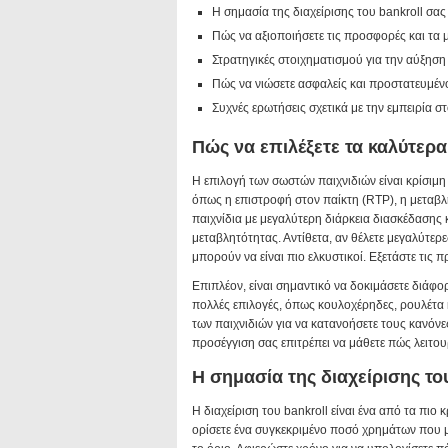
Η σημασία της διαχείρισης του bankroll σας
Πώς να αξιοποιήσετε τις προσφορές και τα
Στρατηγικές στοιχηματισμού για την αύξησ
Πώς να νιώσετε ασφαλείς και προστατευμένο
Συχνές ερωτήσεις σχετικά με την εμπειρία σ
Πώς να επιλέξετε τα καλύτερα
Η επιλογή των σωστών παιχνιδιών είναι κρίσιμη 
όπως η επιστροφή στον παίκτη (RTP), η μεταβλη
παιχνίδια με μεγαλύτερη διάρκεια διασκέδασης 
μεταβλητότητας. Αντίθετα, αν θέλετε μεγαλύτερ
μπορούν να είναι πιο ελκυστικοί. Εξετάστε τις π
Επιπλέον, είναι σημαντικό να δοκιμάσετε διάφορ
πολλές επιλογές, όπως κουλοχέρηδες, ρουλέτα κ
των παιχνιδιών για να κατανοήσετε τους κανόνες
προσέγγιση σας επιτρέπει να μάθετε πώς λειτουρ
Η σημασία της διαχείρισης το
Η διαχείριση του bankroll είναι ένα από τα πιο 
ορίσετε ένα συγκεκριμένο ποσό χρημάτων που μπ