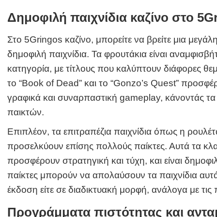
Δημοφιλή παιχνίδια καζίνο στο 5G
Στο 5Gringos καζίνο, μπορείτε να βρείτε μια μεγάλ
δημοφιλή παιχνίδια. Τα φρουτάκια είναι αναμφισβή
κατηγορία, με τίτλους που καλύπτουν διάφορες θεμ
το “Book of Dead” και το “Gonzo’s Quest” προσφ
γραφικά και συναρπαστική gameplay, κάνοντάς τ
παικτών.
Επιπλέον, τα επιτραπέζια παιχνίδια όπως η ρουλέτ
προσελκύουν επίσης πολλούς παίκτες. Αυτά τα κλα
προσφέρουν στρατηγική και τύχη, και είναι δημοφιλ
παίκτες μπορούν να απολαύσουν τα παιχνίδια αυτά
έκδοση είτε σε διαδικτυακή μορφή, ανάλογα με τις 
Προγράμματα πιστότητας και αντα