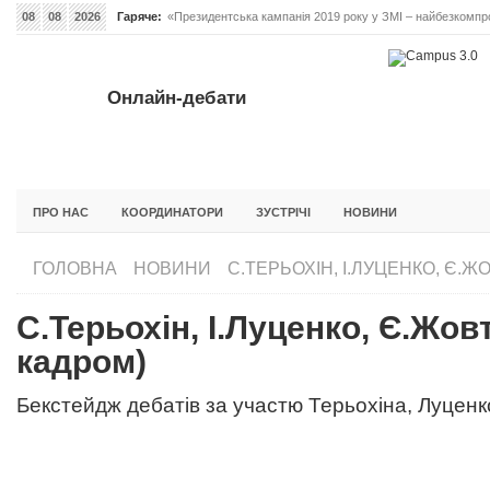
08
08
2026
Гаряче:
«Президентська кампанія 2019 року у ЗМІ – найбезкомпро
Онлайн-дебати #Відповідальне лідерство. Випуск 3
ОНЛАЙН-ДЕБАТИ #ВІДПОВІДАЛЬНЕ ЛІДЕРСТВО. ВИПУС
Онлайн-дебати
ГОЛОВНА
НОВИНИ
ФОРУМИ
ІНІЦІАТИВА F5
БЛОГИ
ПРО НАС
КООРДИНАТОРИ
ЗУСТРІЧІ
НОВИНИ
ГОЛОВНА
НОВИНИ
С.ТЕРЬОХІН, І.ЛУЦЕНКО, Є.Ж
С.Терьохін, І.Луценко, Є.Жовт
кадром)
Бекстейдж дебатів за участю Терьохіна, Луценк