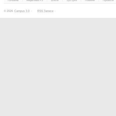
Головна
Ініціатива F5
Блоги
Зустрічі
Новини
Проекти
© 2026
Campus 3.0
·
RSS Записи
·