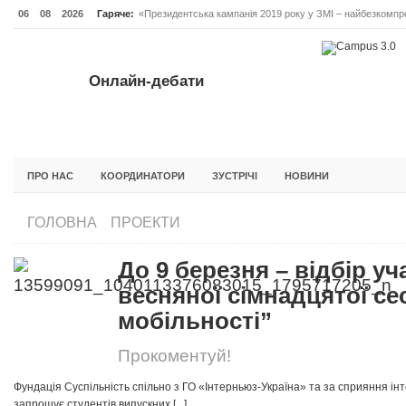
06
08
2026
Гаряче:
«Президентська кампанія 2019 року у ЗМІ – найбезкомпро
Онлайн-дебати #Відповідальне лідерство. Випуск 3
ОНЛАЙН-ДЕБАТИ #ВІДПОВІДАЛЬНЕ ЛІДЕРСТВО. ВИПУС
Онлайн-дебати
ГОЛОВНА
НОВИНИ
ФОРУМИ
ІНІЦІАТИВА F5
БЛОГИ
ПРО НАС
КООРДИНАТОРИ
ЗУСТРІЧІ
НОВИНИ
ГОЛОВНА
ПРОЕКТИ
До 9 березня – відбір уч
весняної сімнадцятої сес
мобільності”
Прокоментуй!
Фундація Суспільність спільно з ГО «Інтерньюз-Україна» та за сприяння і
запрошує студентів випускних [...]