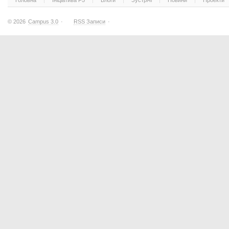
Головна
Ініціатива F5
Блоги
Зустрічі
Новини
Проекти
© 2026
Campus 3.0
·
RSS Записи
·