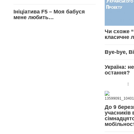
Ініціатива F5 – Моя бабуся
мене любить…
Чи схоже 
класичне 
Bye-bye, B
Україна: н
остання?
ПРОЕКТИ
:
До 9 берез
учасників 
сімнадцято
мобільност