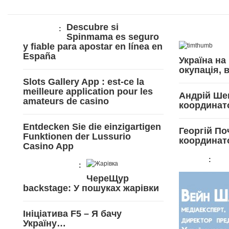
Descubre si
НОВИНИ
:
ФОРУМИ КО
Spinmama es seguro
y fiable para apostar en línea en
España
Україна на
окупація, 
Slots Gallery App : est-ce la
meilleure application pour les
Андрій Ше
amateurs de casino
координат
Entdecken Sie die einzigartigen
Георгій П
Funktionen der Lussurio
координат
Casino App
БЛОГИ
:
ІНІЦІАТИВА F5
:
ЧереЩур
backstage: У пошуках жарівки
Ініціатива F5 – Я бачу
Україну…