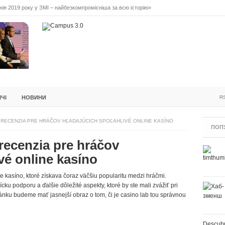
ія 2019 року у ЗМІ – найбезкомпромісніша за всю історію»
ідальне лідерство. Випуск 3
ПОВІДАЛЬНЕ ЛІДЕРСТВО. ВИПУСК 2
ІНІЦІАТИВА F5
БЛОГИ
ЗУСТРІЧІ
ІЧІ
НОВИНИ
R
RECENZIA PRE HRÁČOV HĽADAJÚCICH SPOĽAHLIVÉ ONLINE KASÍNO
ПОП
recenzia pre hráčov
vé online kasíno
ne kasíno, ktoré získava čoraz väčšiu popularitu medzi hráčmi.
u podporu a ďalšie dôležité aspekty, ktoré by ste mali zvážiť pri
ánku budeme mať jasnejší obraz o tom, či je casino lab tou správnou
Descubr