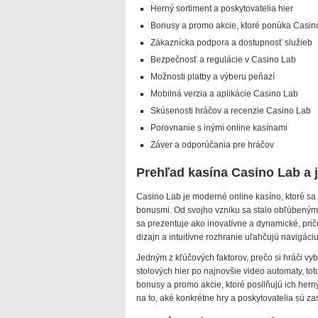
Herný sortiment a poskytovatelia hier
Bonusy a promo akcie, ktoré ponúka Casin
Zákaznícka podpora a dostupnosť služieb
Bezpečnosť a regulácie v Casino Lab
Možnosti platby a výberu peňazí
Mobilná verzia a aplikácie Casino Lab
Skúsenosti hráčov a recenzie Casino Lab
Porovnanie s inými online kasínami
Záver a odporúčania pre hráčov
Prehľad kasína Casino Lab a 
Casino Lab je moderné online kasíno, ktoré sa
bonusmi. Od svojho vzniku sa stalo obľúbeným 
sa prezentuje ako inovatívne a dynamické, pri
dizajn a intuitívne rozhranie uľahčujú navigác
Jedným z kľúčových faktorov, prečo si hráči vy
stolových hier po najnovšie video automaty, to
bonusy a promo akcie, ktoré posilňujú ich hern
na to, aké konkrétne hry a poskytovatelia sú za