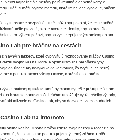
ie. Medzi najbežnejšie metódy patrí kreditné a debetné karty, e-
vody. Hráči si môžu vybrať metódu, ktorá im najviac vyhovuje, pričom
ívne.
všetky transakcie bezpečné. Hráči môžu byť pokojní, že ich finančné
žiavať určité pravidlá, ako je overenie identity, aby sa predišlo
dmienkami výberu peňazí, aby sa vyhli nepríjemným prekvapeniam.
sino Lab pre hráčov na cestách
 z hlavných faktorov, ktoré ovplyvňujú rozhodovanie hráčov. Casino
verziu svojho kasína, ktorá je optimalizovaná pre všetky typy
voje obľúbené hry kedykoľvek a kdekoľvek, čo zvyšuje ich herný
vanie a ponúka takmer všetky funkcie, ktoré sú dostupné na
 vývoja natívnej aplikácie, ktorá by mohla byť ešte prístupnejšia pre
 prístup k hrám a bonusom, čo hráčom umožňuje využiť všetky výhody,
ovať aktualizácie od Casino Lab, aby sa dozvedeli viac o budúcich
 Casino Lab na internete
lity online kasína. Mnoho hráčov zdieľa svoje názory a recenzie na
a zhodujú, že Casino Lab ponúka príjemný herný zážitok. Hráči