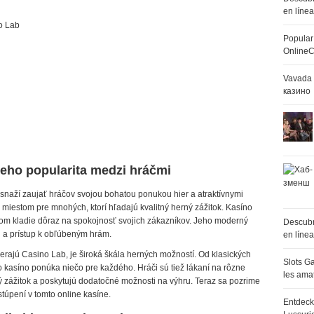
en líne
o Lab
Popular
OnlineC
Vavada 
казино
jeho popularita medzi hráčmi
 snaží zaujať hráčov svojou bohatou ponukou hier a atraktívnymi
miestom pre mnohých, ktorí hľadajú kvalitný herný zážitok. Kasíno
čom kladie dôraz na spokojnosť svojich zákazníkov. Jeho moderný
Descubr
iu a prístup k obľúbeným hrám.
en líne
berajú Casino Lab, je široká škála herných možností. Od klasických
Slots Ga
to kasíno ponúka niečo pre každého. Hráči sú tiež lákaní na rôzne
les ama
ý zážitok a poskytujú dodatočné možnosti na výhru. Teraz sa pozrime
stúpení v tomto online kasíne.
Entdeck