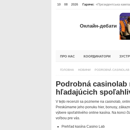
10
08
2026
Гаряче:
«Президентська кампан
Онлайн-дебати #Відпов
ОНЛАЙН-ДЕБАТИ #ВІД
Онлайн-дебати
ГОЛОВНА
НОВИНИ
ФОРУМИ
ПРО НАС
КООРДИНАТОРИ
ЗУСТР
ГОЛОВНА
НОВИНИ
PODROBNÁ CASINOLAB 
Podrobná casinolab 
hľadajúcich spoľahli
V tejto recenzii sa pozrieme na
casinolab
, onli
Preskúmame jeho ponuku hier, bonusy, zákazníck
výbere spoľahlivého online kasína. Na konci čl
voľbou pre vás.
Prehľad kasína Casino Lab