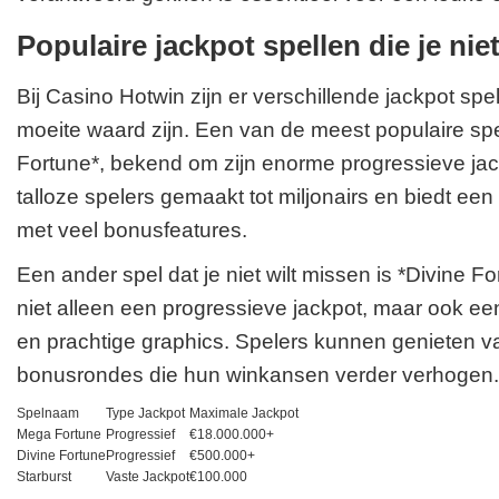
Populaire jackpot spellen die je nie
Bij Casino Hotwin zijn er verschillende jackpot spe
moeite waard zijn. Een van de meest populaire sp
Fortune*, bekend om zijn enorme progressieve jack
talloze spelers gemaakt tot miljonairs en biedt 
met veel bonusfeatures.
Een ander spel dat je niet wilt missen is *Divine For
niet alleen een progressieve jackpot, maar ook ee
en prachtige graphics. Spelers kunnen genieten v
bonusrondes die hun winkansen verder verhogen.
Spelnaam
Type Jackpot
Maximale Jackpot
Mega Fortune
Progressief
€18.000.000+
Divine Fortune
Progressief
€500.000+
Starburst
Vaste Jackpot
€100.000