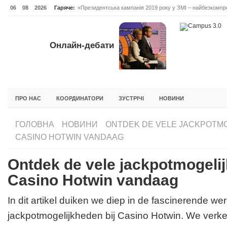
06
08
2026
Гаряче:
«Президентська кампанія 2019 року у ЗМІ – найбезкомпро
Онлайн-дебати #Відповідальне лідерство. Випуск 3
ОНЛАЙН-ДЕБАТИ #ВІДПОВІДАЛЬНЕ ЛІДЕРСТВО. ВИПУС
Онлайн-дебати
ГОЛОВНА
НОВИНИ
ФОРУМИ
ІНІЦІАТИВА F5
БЛОГИ
ПРО НАС
КООРДИНАТОРИ
ЗУСТРІЧІ
НОВИНИ
ГОЛОВНА
НОВИНИ
ONTDEK DE VELE JACKPOTMO
CASINO HOTWIN VANDAAG
Ontdek de vele jackpotmogelij
Casino Hotwin vandaag
In dit artikel duiken we diep in de fascinerende we
jackpotmogelijkheden bij
Casino Hotwin
. We verke