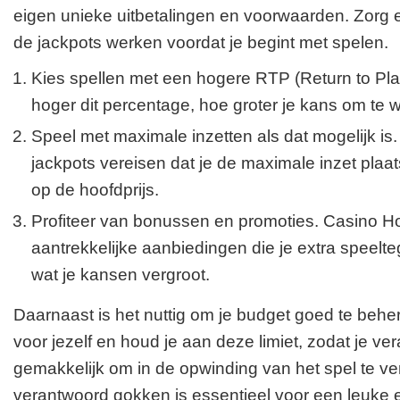
eigen unieke uitbetalingen en voorwaarden. Zorg e
de jackpots werken voordat je begint met spelen.
Kies spellen met een hogere RTP (Return to Pl
hoger dit percentage, hoe groter je kans om te w
Speel met maximale inzetten als dat mogelijk is
jackpots vereisen dat je de maximale inzet pla
op de hoofdprijs.
Profiteer van bonussen en promoties. Casino Ho
aantrekkelijke aanbiedingen die je extra speel
wat je kansen vergroot.
Daarnaast is het nuttig om je budget goed te behere
voor jezelf en houd je aan deze limiet, zodat je ve
gemakkelijk om in de opwinding van het spel te ve
verantwoord gokken is essentieel voor een leuke en